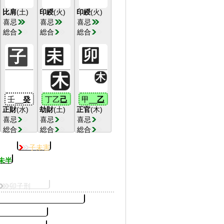
比肩
(土)
印綬
(火)
印綬
(火)
喜忌
喜忌
喜忌
総合
総合
総合
子
未
卯
木
木
壬__
癸
丁乙
己
甲__
乙
正財
(水)
劫財
(土)
正官
(木)
喜忌
喜忌
喜忌
総合
総合
総合
子未害
未半
卯子刑