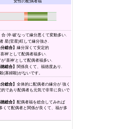
女性の配偶者福
支 合·沖·破'なって緣分悪くて変動多い.
者 星(官星)旺して緣分強さ.
緣分総合】
緣分深くて安定的
'喜神'として配偶者福多い.
支'が'喜神'として配偶者福多い.
福徳総合】
関係良くて、福徳度あり.
殺(寡婦殺)がないです。
緣分総合】
全体的に配偶者の緣分が 強く
定的であり配偶者も元気で非常に良いで
福徳総合】
配偶者福を総合してみれば
が多くて配偶者と関係が良くて、福が多
。