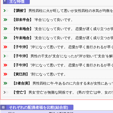
*
主な特徴
【'調候'】
男性四柱に火が旺して悪いが女性四柱の水気が均衡を
【卯未半合】
'半合'になって良いです。
【午未地合】
'支合'になって良いです。 恋愛が遅く成り立つが
【午未地合】
'支合'になって良いです。 恋愛が遅く成り立つが
【子午沖】
'沖'になって悪いです。 恋愛が早く進行されるが
【子午沖】
男性の干支が'支合'になったが'沖'が効いて'支合'
【子午沖】
'沖'になって悪いです。 恋愛が早く進行されるが
【寅巳刑】
'刑'になって悪いです。
【2者合演】
男性四柱に午-午あるのに六合する未が女性にあっ
【'空亡'】
男女'空亡'が無難な関係です。 (男の'空亡'は申、女の'
※
それぞれの配偶者福を比較(結合前)