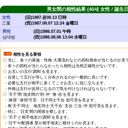
男女間の相性結果 (40세 女性 / 誕生日
女性
(旧)1987.윤06.13 巳時
三葉
(西)1987.08.07 12:24 金曜日
男性
(旧)1986.07.01 午時
상대방
(西)1986.08.06 13:04 水曜日
相性を見る要領
◇ 先に、各々の家族・性格·大運流れなどの四柱推命が当たるのか見て
- 各々の四柱が当たらなかったら相性は当然正確性がないです。
◇ お互いの五行'調和'を見ます。
- 合算して五行が等しく分布されるのが一般的に良いです。
- 必要な五行が相手に多くてこそお互いに役に立ちます。
- 外格は五行が反対になるので気を付けなければならないです。
◇ '天干'間·地支間の'刑·沖'·'會·合'を見ます。
- '身强'·'身弱'可否、日干同士干合·剋可否を見ます。
- 角'天干'同士、地支同士'天干合'·支合·三合·沖·剋可否を見ます。
- 特に、'日支'間の関係を察します。
◇ '天干'と相手地支の'調和'を見ます。
- '日干'や配偶者 星が相手地支に根付くのか見ます。