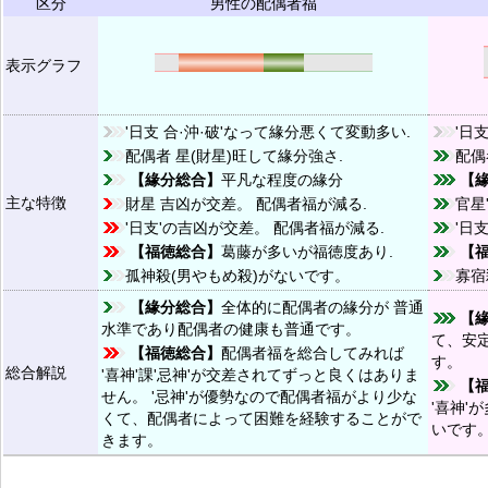
区分
男性の配偶者福
表示グラフ
'日支 合·沖·破'なって緣分悪くて変動多い.
'日
配偶者 星(財星)旺して緣分強さ.
配偶
【緣分総合】
平凡な程度の緣分
【
主な特徴
財星 吉凶が交差。 配偶者福が減る.
官星
'日支'の吉凶が交差。 配偶者福が減る.
'日
【福徳総合】
葛藤が多いが福徳度あり.
【
孤神殺(男やもめ殺)がないです。
寡宿
【緣分総合】
全体的に配偶者の緣分が 普通
【
水準であり配偶者の健康も普通です。
て、安
【福徳総合】
配偶者福を総合してみれば
す。
総合解説
'喜神'課'忌神'が交差されてずっと良くはありま
【
せん。 '忌神'が優勢なので配偶者福がより少な
'喜神'
くて、配偶者によって困難を経験することがで
いです
きます。