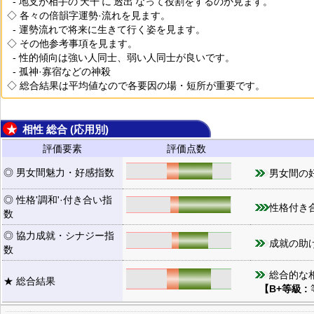
- 地支が相手の'天干'に'透出'なって役割をするのか見ます。
◇ 各々の倍韻字運勢·流れを見ます。
- 運勢流れで将来に生きて行く姿を見ます。
◇ その他参考事項を見ます。
- 性的傾向は強い人同士、弱い人同士が良いです。
- 孤神·寡宿などの神殺
◇ 総合結果は平均値なので各要因の場・短所が重要です。
★ 相性 総合 (応用別)
評価要素
評価点数
◎ 男女間魅力・好感指数
男女間の好
◎ 性格'調和'·付き合い指
性格付き合
数
◎ 協力成就・シナジー指
成就の助け
数
総合的な相
★ 総合結果
【B+等級 :