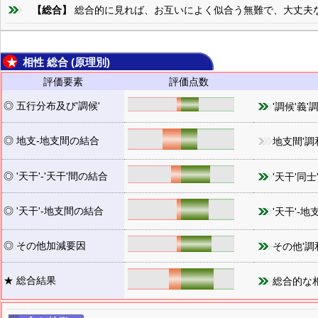
【総合】
総合的に見れば、お互いによく似合う無難で、大丈夫
★ 相性 総合 (原理別)
評価要素
評価点数
◎ 五行分布及び'調候'
'調候'義'
◎ 地支-地支間の結合
地支間'調
◎ '天干'-'天干'間の結合
'天干'同士
◎ '天干'-地支間の結合
'天干'-地
◎ その他加減要因
その他'調
★ 総合結果
総合的な相