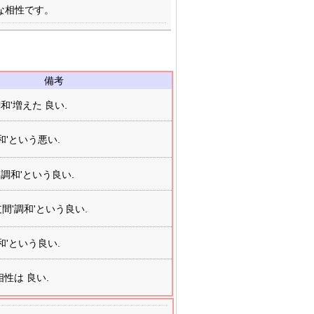
な相性です。
備考
調和'増えた 良い.
和'という悪い.
'調和'という良い.
支間'調和'という良い.
和'という良い.
性は 良い.