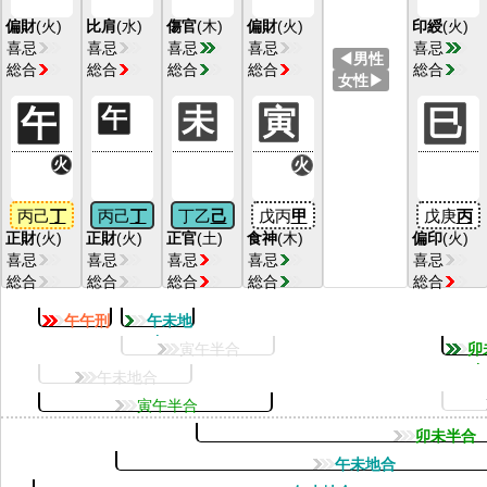
偏財
(火)
比肩
(水)
傷官
(木)
偏財
(火)
印綬
(火)
喜忌
喜忌
喜忌
喜忌
喜忌
◀男性
総合
総合
総合
総合
総合
女性▶
午
午
未
寅
巳
火
火
丙己
丁
丙己
丁
丁乙
己
戊丙
甲
戊庚
丙
正財
(火)
正財
(火)
正官
(土)
食神
(木)
偏印
(火)
喜忌
喜忌
喜忌
喜忌
喜忌
総合
総合
総合
総合
総合
午午刑
午未地
合
寅午半合
卯
合
午未地合
寅午半合
卯未半合
午未地合