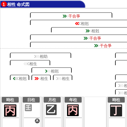
1 相性 命式図
干合爭
相剋
相剋
干合爭
干合爭
相助
相生
相剋
相剋
相生
相生
時柱
日柱
月柱
年柱
時柱
丙
乙
丙
丁
壬
木