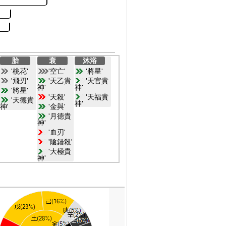
胎
衰
沐浴
'桃花'
'空亡'
'將星'
'飛刃'
'天乙貴
'天官貴
神'
神'
'將星'
'天殺'
'天福貴
'天德貴
神'
神'
'金與'
'月德貴
神'
'血刃'
'陰錯殺'
'大極貴
神'