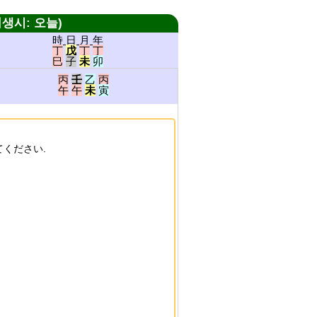
생시: 오늘)
時 日 月 年
丁
戊
丁
丁
巳
子
未
卯
丙
壬
乙
丙
午
午
未
寅
ください.