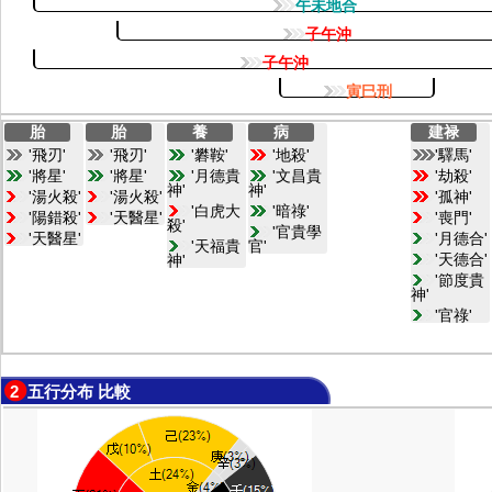
午未地合
子午沖
子午沖
寅巳刑
胎
胎
養
病
建禄
'飛刃'
'飛刃'
'礬鞍'
'地殺'
'驛馬'
'將星'
'將星'
'月德貴
'文昌貴
'劫殺'
神'
神'
'湯火殺'
'湯火殺'
'孤神'
'白虎大
'暗祿'
'陽錯殺'
'天醫星'
'喪門'
殺'
'官貴學
'天醫星'
'月德合'
'天福貴
官'
'天德合'
神'
'節度貴
神'
'官祿'
2 五行分布 比較